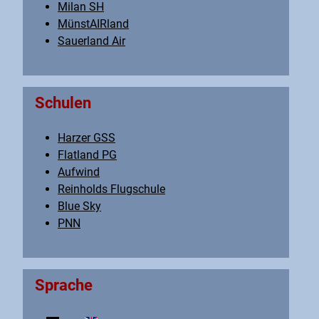
Milan SH
MünstAIRland
Sauerland Air
Schulen
Harzer GSS
Flatland PG
Aufwind
Reinholds Flugschule
Blue Sky
PNN
Sprache