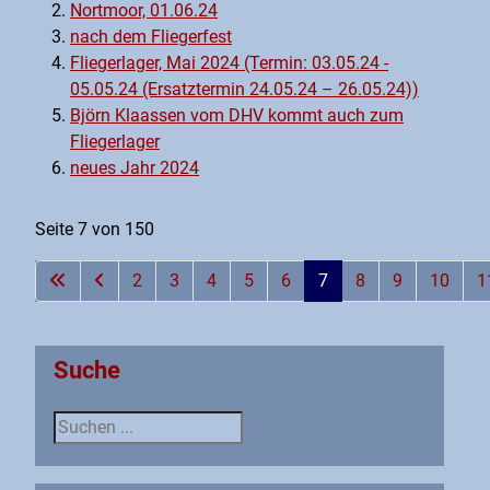
Nortmoor, 01.06.24
nach dem Fliegerfest
Fliegerlager, Mai 2024 (Termin: 03.05.24 -
05.05.24 (Ersatztermin 24.05.24 – 26.05.24))
Björn Klaassen vom DHV kommt auch zum
Fliegerlager
neues Jahr 2024
Seite 7 von 150
2
3
4
5
6
7
8
9
10
1
Suche
Suche