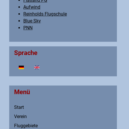
Flatland PG
Aufwind
Reinholds Flugschule
Blue Sky
PNN
Sprache
Sprache auswählen
Menü
Start
Verein
Fluggebiete