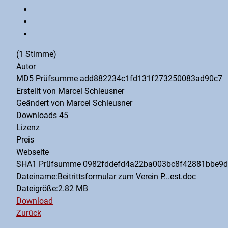
(1 Stimme)
Autor
MD5 Prüfsumme
add882234c1fd131f273250083ad90c7
Erstellt von
Marcel Schleusner
Geändert von
Marcel Schleusner
Downloads
45
Lizenz
Preis
Webseite
SHA1 Prüfsumme
0982fddefd4a22ba003bc8f42881bbe9d
Dateiname:
Beitrittsformular zum Verein P...est.doc
Dateigröße:2.82 MB
Download
Zurück