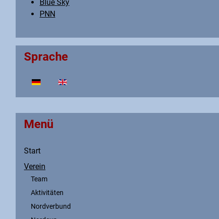
Blue Sky
PNN
Sprache
Sprache auswählen
Menü
Start
Verein
Team
Aktivitäten
Nordverbund