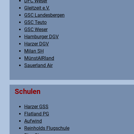
DFC Weser
Gleitzeit e.V.
GSC Landesbergen
GSC Teuto
GSC Weser
Hamburger DGV
Harzer DGV
Milan SH
MünstAIRland
Sauerland Air
Schulen
Harzer GSS
Flatland PG
Aufwind
Reinholds Flugschule