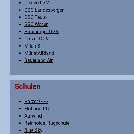
Gleitzeit e.V.
GSC Landesbergen
GSC Teuto
GSC Weser
Hamburger DGV
Harzer DGV
Milan SH
MünstAIRland
Sauerland Air
Schulen
Harzer GSS
Flatland PG
Aufwind
Reinholds Flugschule
Blue Sky