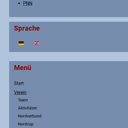
PNN
Sprache
Sprache auswählen
Menü
Start
Verein
Team
Aktivitäten
Nordverbund
Nordcup