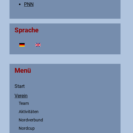
PNN
Sprache
Sprache auswählen
Menü
Start
Verein
Team
Aktivitäten
Nordverbund
Nordcup