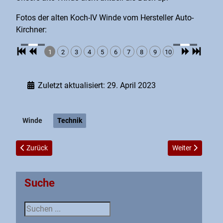
Fotos der alten Koch-IV Winde vom Hersteller Auto-
Kirchner:
1
2
3
4
5
6
7
8
9
10
Zuletzt aktualisiert: 29. April 2023
Winde
Technik
Vorheriger Beitrag: Schleppseilreparatur
Nächster Beitrag
Zurück
Weiter
Suche
Suche