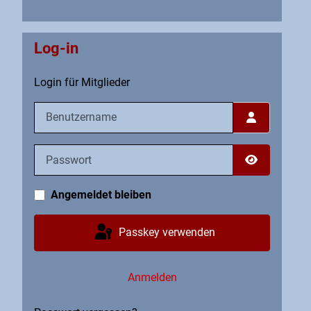
Log-in
Login für Mitglieder
Benutzername
Passwort
Passwort an
Angemeldet bleiben
Passkey verwenden
Anmelden