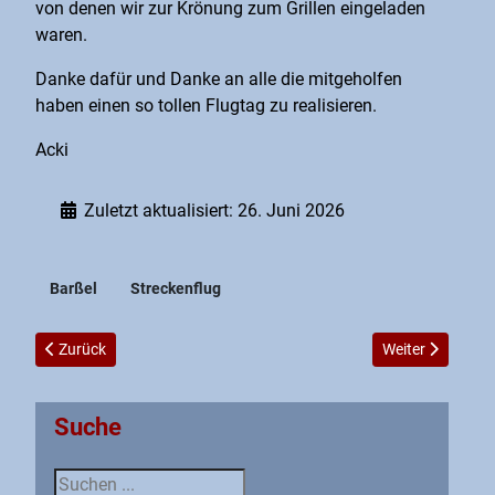
von denen wir zur Krönung zum Grillen eingeladen
waren.
Danke dafür und Danke an alle die mitgeholfen
haben einen so tollen Flugtag zu realisieren.
Acki
Zuletzt aktualisiert: 26. Juni 2026
Barßel
Streckenflug
Vorheriger Beitrag: Was die Holländer alles können...
Nächster Beitra
Zurück
Weiter
Suche
Suche