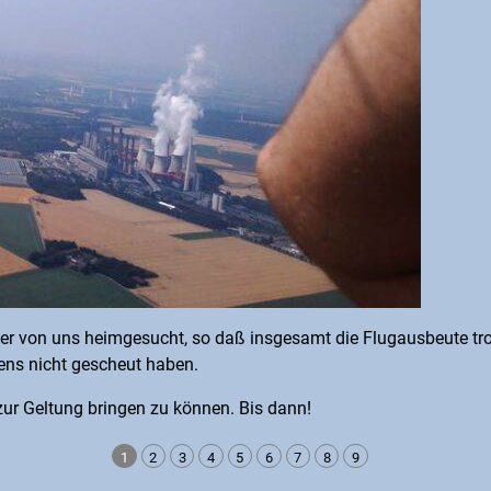
 von uns heimgesucht, so daß insgesamt die Flugausbeute trotz
ens nicht gescheut haben.
zur Geltung bringen zu können. Bis dann!
1
2
3
4
5
6
7
8
9