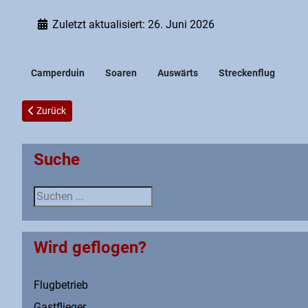
Zuletzt aktualisiert: 26. Juni 2026
Camperduin
Soaren
Auswärts
Streckenflug
Vorheriger Beitrag: German Midlands 2017
Zurück
Suche
Suche
Wird geflogen?
Flugbetrieb
Gastflieger