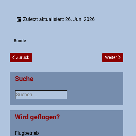
Zuletzt aktualisiert: 26. Juni 2026
Bunde
Vorheriger Beitrag: Zu Besuch in Leese
Nächster Beitra
Zurück
Weiter
Suche
Suche
Wird geflogen?
Flugbetrieb