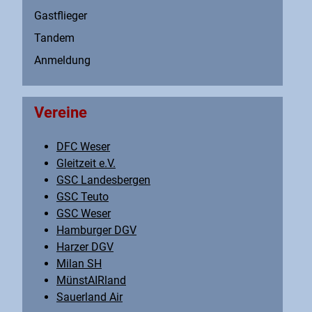
Gastflieger
Tandem
Anmeldung
Vereine
DFC Weser
Gleitzeit e.V.
GSC Landesbergen
GSC Teuto
GSC Weser
Hamburger DGV
Harzer DGV
Milan SH
MünstAIRland
Sauerland Air