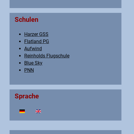
Schulen
Harzer GSS
Flatland PG
Aufwind
Reinholds Flugschule
Blue Sky
PNN
Sprache
Sprache auswählen