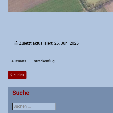
Zuletzt aktualisiert: 26. Juni 2026
Auswärts
Streckenflug
Vorheriger Beitrag: Himmelfahrt 05.05.16
Zurück
Suche
Suche