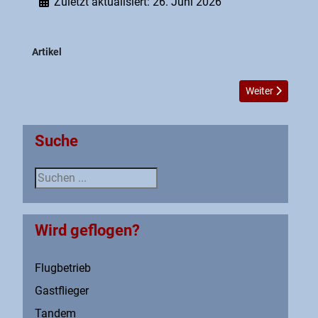
Zuletzt aktualisiert: 26. Juni 2026
Artikel
Nächster Beitrag
Weiter
Suche
Suche
Wird geflogen?
Flugbetrieb
Gastflieger
Tandem