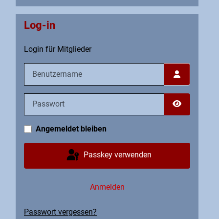
Log-in
Login für Mitglieder
Benutzername
Passwort
Passwort an
Angemeldet bleiben
Passkey verwenden
Anmelden
Passwort vergessen?