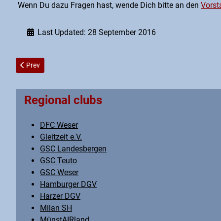
Wenn Du dazu Fragen hast, wende Dich bitte an den
Vorst
Last Updated: 28 September 2016
Previous article: Saison 2015 +
Prev
Regional clubs
DFC Weser
Gleitzeit e.V.
GSC Landesbergen
GSC Teuto
GSC Weser
Hamburger DGV
Harzer DGV
Milan SH
MünstAIRland