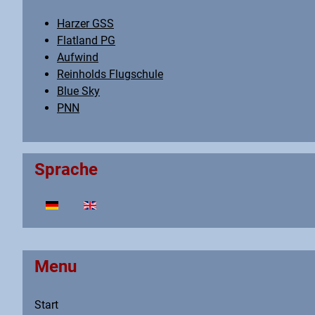
Harzer GSS
Flatland PG
Aufwind
Reinholds Flugschule
Blue Sky
PNN
Sprache
Select your language
Menu
Start