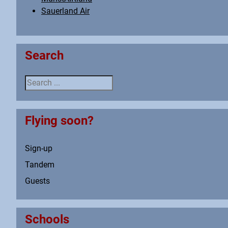
Sauerland Air
Search
Search ...
Flying soon?
Sign-up
Tandem
Guests
Schools