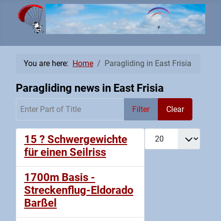
You are here:
Home
Paragliding in East Frisia
Paragliding news in East Frisia
Enter Part of Title
Filter
Clear
Display #
15 ? Schwergewichte
für einen Seilriss
1700m Basis -
Streckenflug-Eldorado
Barßel