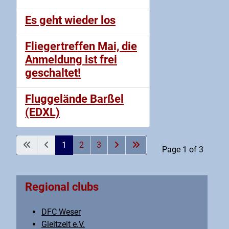
Es geht wieder los
Fliegertreffen Mai, die
Anmeldung ist frei
geschaltet!
Fluggelände Barßel
(EDXL)
1
2
3
Page 1 of 3
Regional clubs
DFC Weser
Gleitzeit e.V.