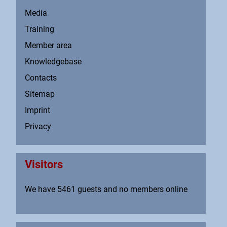
Media
Training
Member area
Knowledgebase
Contacts
Sitemap
Imprint
Privacy
Visitors
We have 5461 guests and no members online