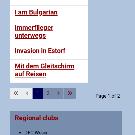
I am Bulgarian
Immerflieger
unterwegs
Invasion in Estorf
Mit dem Gleitschirm
auf Reisen
1
2
Page 1 of 2
Regional clubs
DFC Weser