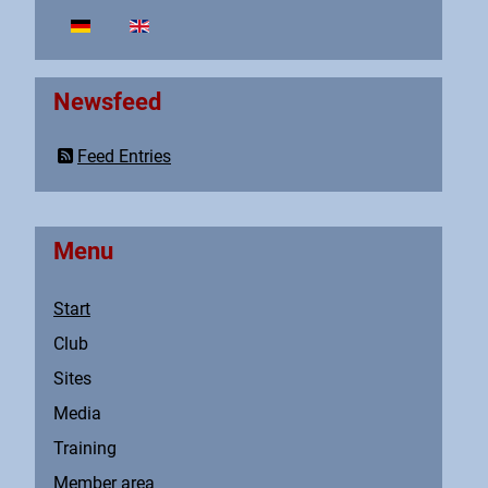
Select your language
Newsfeed
Feed Entries
Menu
Start
Club
Sites
Media
Training
Member area