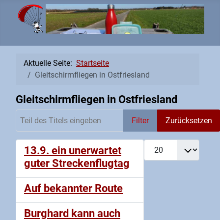
Aktuelle Seite:
Startseite
Gleitschirmfliegen in Ostfriesland
Gleitschirmfliegen in Ostfriesland
Teil des Titels eingeben
Filter
Zurücksetzen
Anzeige #
13.9. ein unerwartet
guter Streckenflugtag
Auf bekannter Route
Burghard kann auch